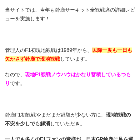
当サイトでは、今年も鈴鹿サーキット全観戦席の詳細レビ
ューを実施します！
管理人のF1初現地観戦は1989年から、
以降一度も一日も
欠かさず鈴鹿で現地観戦
しています。
なので、
現地F1観戦ノウハウはかなり蓄積しているつも
り
です。
鈴鹿F1初観戦やまだまだ経験が少ない方に、
現地観戦の
不安を少しでも解消
していただき。
一人でも多くのF1ファンの皆様が、日本GP鈴鹿に足を運