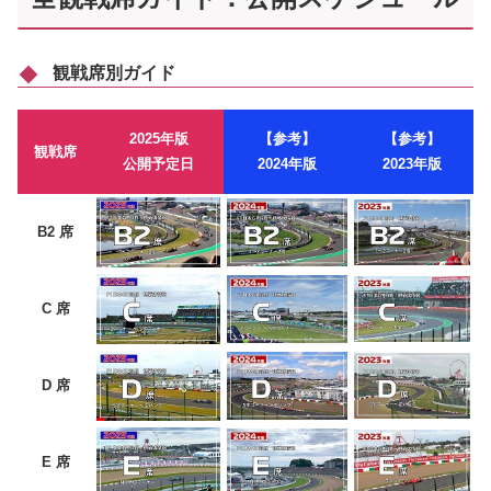
観戦席別ガイド
2025年版
【参考】
【参考】
観戦席
公開予定日
2024年版
2023年版
B2 席
C 席
D 席
E 席