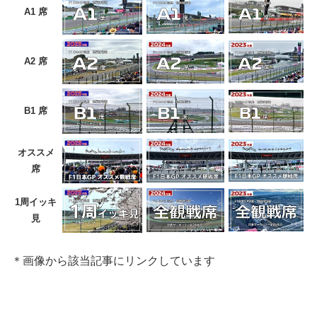
A1 席
A2 席
B1 席
オススメ
席
1周イッキ
見
＊画像から該当記事にリンクしています