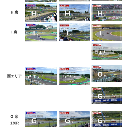
H 席
I 席
西エリア
G 席
130R