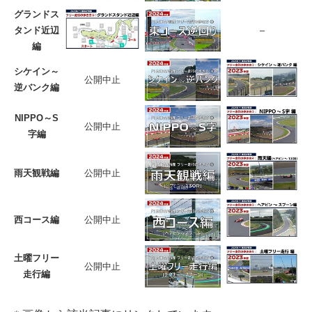
グランドス
タンド近辺
–
編
シケイン～
公開中止
逆バンク編
NIPPO～S
公開中止
字編
雨天観戦編
公開中止
西コース編
公開中止
土曜フリー
公開中止
走行編