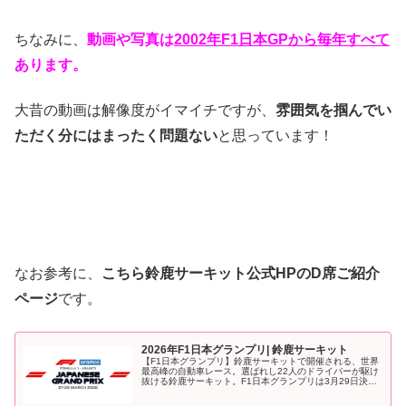
ちなみに、
動画や写真は
2002年F1日本GPから毎年すべて
あります。
大昔の動画は解像度がイマイチですが、
雰囲気を掴んでい
ただく分にはまったく問題ない
と思っています！
なお参考に、
こちら鈴鹿サーキット公式HPのD席ご紹介
ページ
です。
2026年F1日本グランプリ| 鈴鹿サーキット
【F1日本グランプリ】鈴鹿サーキットで開催される、世界
最高峰の自動車レース。選ばれし22人のドライバーが駆け
抜ける鈴鹿サーキット。F1日本グランプリは3月29日決
勝。