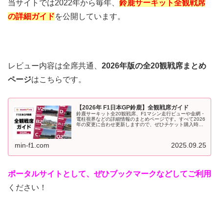
当サイトでは2022年から毎年、
鈴鹿サーキット全観戦席
の詳細ガイド
を公開しています。
レビュー内容は全席共通、
2026年版の全20観戦席まとめ
ページ
はこちらです。
【2026年 F1日本GP鈴鹿】全観戦席ガイド
鈴鹿サーキット全20観戦席、F1マシン走行ビューや金網・
電柱視界などの詳細情報のまとめページです。すべて2026
年の変更に合わせ更新しますので、ぜひチケット購入時・
観戦時の参考にしてください！当サイトでご好評をいただ
いている、鈴鹿サーキット...
min-f1.com
2025.09.25
ポータルサイトとして、ぜひブックマークなどしてご利用
ください！