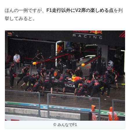
ほんの一例ですが、
F1走行以外にV2席の楽しめる点
を列
挙してみると。
© みんなでF1