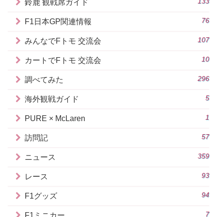
133
鈴鹿 観戦席ガイド
76
F1日本GP関連情報
107
みんなでFトモ 交流会
10
カートでFトモ 交流会
296
調べてみた
5
海外観戦ガイド
1
PURE × McLaren
57
訪問記
359
ニュース
93
レース
94
F1グッズ
7
F1ミニカー