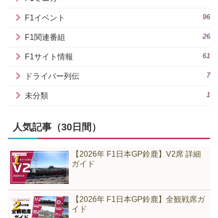
96
F1イベント
26
F1関連番組
61
F1サイト情報
7
ドライバー列伝
1
未分類
人気記事（30日間）
【2026年 F1日本GP鈴鹿】V2席 詳細
ガイド
【2026年 F1日本GP鈴鹿】全観戦席ガ
イド