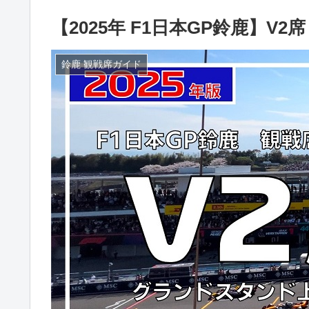
【2025年 F1日本GP鈴鹿】V2
鈴鹿 観戦席ガイド