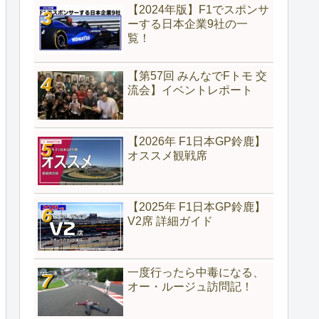
【2024年版】F1でスポンサ
ーする日本企業9社の一
覧！
【第57回 みんなでFトモ 交
流会】イベントレポート
【2026年 F1日本GP鈴鹿】
オススメ観戦席
【2025年 F1日本GP鈴鹿】
V2席 詳細ガイド
一度行ったら中毒になる、
オー・ルージュ訪問記！