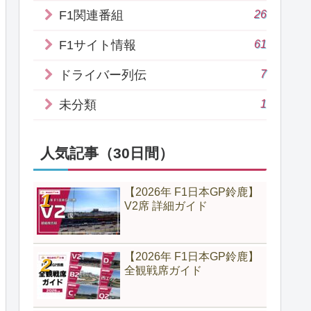
26
F1関連番組
61
F1サイト情報
7
ドライバー列伝
1
未分類
人気記事（30日間）
【2026年 F1日本GP鈴鹿】
V2席 詳細ガイド
【2026年 F1日本GP鈴鹿】
全観戦席ガイド