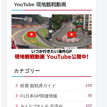
YouTube 現地観戦動画
カテゴリー
133
鈴鹿 観戦席ガイド
76
F1日本GP関連情報
107
みんなでFトモ 交流会