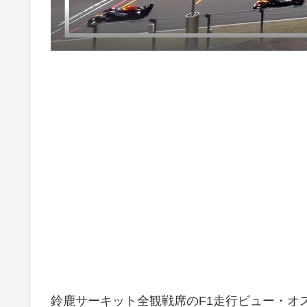
鈴鹿サーキット全観戦席のF1走行ビュー・オ