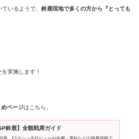
いているようで、
鈴鹿現地で多くの方から『とっても
ー
を実施します！
とめページ
はこちら。
日本GP鈴鹿】全観戦席ガイド
観戦席、F1マシン走行ビューや金網・電柱などの視界情報で