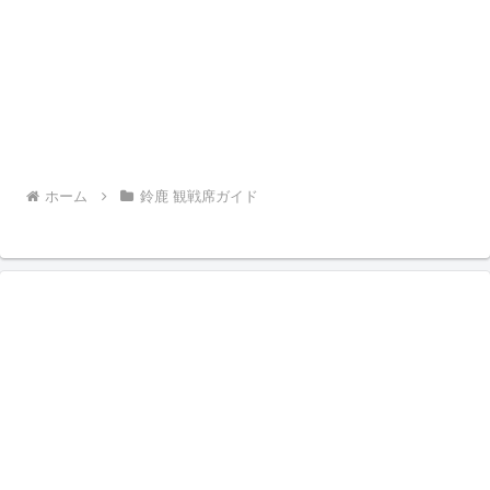
ホーム
鈴鹿 観戦席ガイド