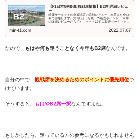
【F1日本GP鈴鹿 観戦席情報】B2席 詳細レビュ
ー
鈴鹿サーキットの全観戦席の詳細レビュー、本日より全15
回で開始します。第1回は、鈴鹿一の絶景ポイント：B2席
の詳細レビューからです！＝＝＝10月に鈴鹿サーキットで
開催されるF1日本GP、チケット一般販売開始の7月24日
(日)に向けて。昨日予...
min-f1.com
2022.07.07
なので、
もはや何も迷うことなく今年もB2席
なんです。
自分の中で、
観戦席を決めるためのポイントに優先順位
つ
けています。
そうすると、
もはやB2席一択
なんですよね。
もしかしたら、迷っている方の参考になるかもしれません