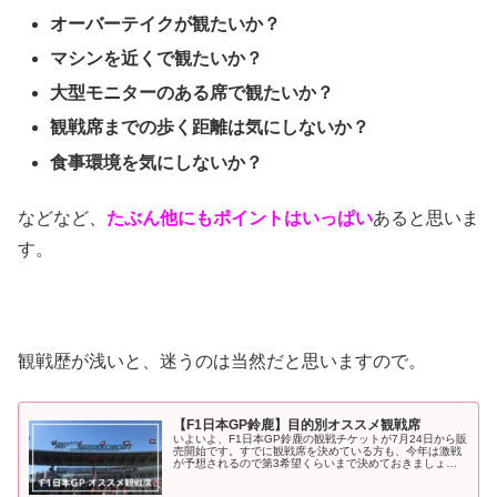
オーバーテイクが観たいか？
マシンを近くで観たいか？
大型モニターのある席で観たいか？
観戦席までの歩く距離は気にしないか？
食事環境を気にしないか？
などなど、
たぶん他にもポイントはいっぱい
あると思いま
す。
観戦歴が浅いと、迷うのは当然だと思いますので。
【F1日本GP鈴鹿】目的別オススメ観戦席
いよいよ、F1日本GP鈴鹿の観戦チケットが7月24日から販
売開始です。すでに観戦席を決めている方も、今年は激戦
が予想されるので第3希望くらいまで決めておきましょ
う！＝＝＝昨日で全15回、全観戦席の詳細レビュー記事を
ようやく書き終えました！こ...