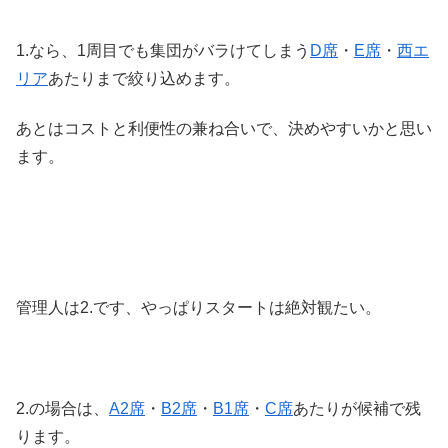
1.なら、1周目でも集団がバラけてしまう
D席
・
E席
・
西エ
リア
あたりまで絞り込めます。
あとはコストと利便性の兼ね合いで、決めやすいかと思い
ます。
管理人は2.です、やっぱりスタートは絶対観たい。
2.の場合は、
A2席
・
B2席
・
B1席
・
C席
あたりが候補で残
ります。