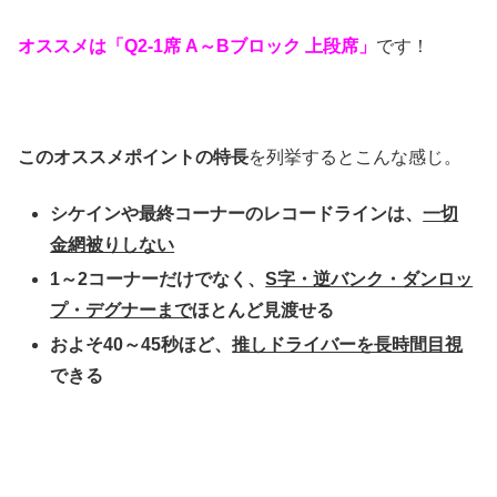
オススメは「Q2-1席 A～Bブロック 上段席」
です！
このオススメポイントの特長
を列挙するとこんな感じ。
シケインや最終コーナーのレコードラインは、
一切
金網被りしない
1～2コーナーだけでなく、
S字・逆バンク・ダンロッ
プ・デグナーまで
ほとんど見渡せる
およそ40～45秒ほど、
推しドライバーを長時間目視
できる