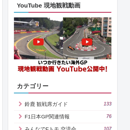
YouTube 現地観戦動画
カテゴリー
133
鈴鹿 観戦席ガイド
76
F1日本GP関連情報
107
みんなでFトモ 交流会