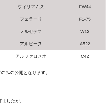
ウィリアムズ
FW44
フェラーリ
F1-75
メルセデス
W13
アルピーヌ
A522
アルファロメオ
C42
グのみの公開となります。
げましたが。