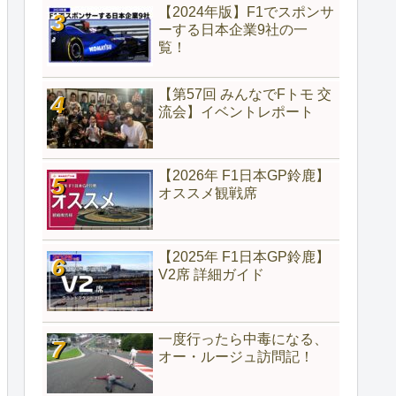
【2024年版】F1でスポンサ
ーする日本企業9社の一
覧！
【第57回 みんなでFトモ 交
流会】イベントレポート
【2026年 F1日本GP鈴鹿】
オススメ観戦席
【2025年 F1日本GP鈴鹿】
V2席 詳細ガイド
一度行ったら中毒になる、
オー・ルージュ訪問記！