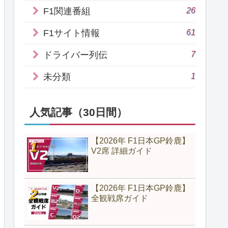
26
F1関連番組
61
F1サイト情報
7
ドライバー列伝
1
未分類
人気記事（30日間）
【2026年 F1日本GP鈴鹿】
V2席 詳細ガイド
【2026年 F1日本GP鈴鹿】
全観戦席ガイド