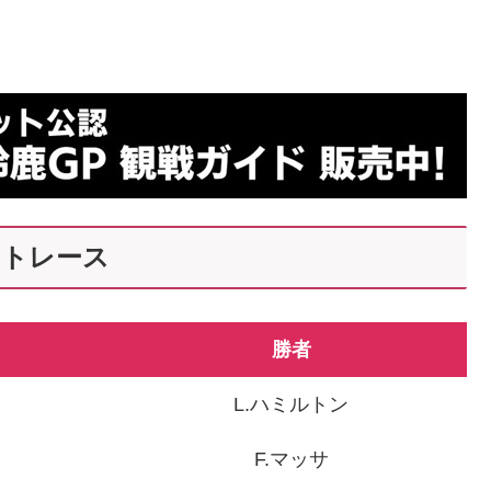
ットレース
勝者
L.ハミルトン
F.マッサ