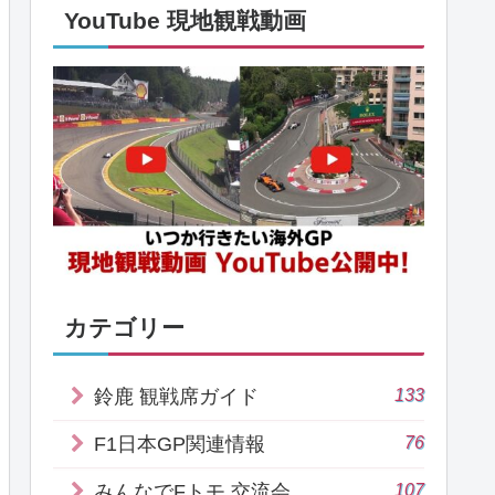
YouTube 現地観戦動画
カテゴリー
133
鈴鹿 観戦席ガイド
76
F1日本GP関連情報
107
みんなでFトモ 交流会