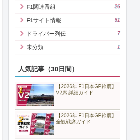
26
F1関連番組
61
F1サイト情報
7
ドライバー列伝
1
未分類
人気記事（30日間）
【2026年 F1日本GP鈴鹿】
V2席 詳細ガイド
【2026年 F1日本GP鈴鹿】
全観戦席ガイド