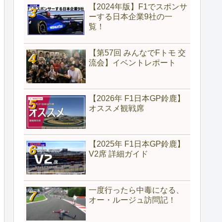
【2024年版】F1でスポンサ
ーする日本企業9社の一
覧！
【第57回 みんなでFトモ 交
流会】イベントレポート
【2026年 F1日本GP鈴鹿】
オススメ観戦席
【2025年 F1日本GP鈴鹿】
V2席 詳細ガイド
一度行ったら中毒になる、
オー・ルージュ訪問記！