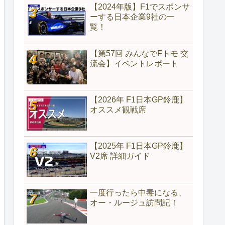
【2024年版】F1でスポンサ
ーする日本企業9社の一
覧！
【第57回 みんなでFトモ 交
流会】イベントレポート
【2026年 F1日本GP鈴鹿】
オススメ観戦席
【2025年 F1日本GP鈴鹿】
V2席 詳細ガイド
一度行ったら中毒になる、
オー・ルージュ訪問記！