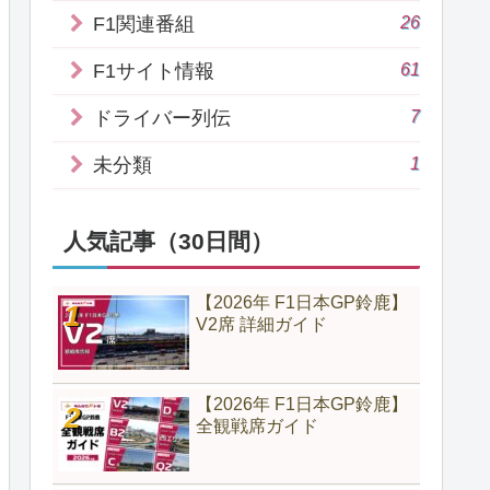
26
F1関連番組
61
F1サイト情報
7
ドライバー列伝
1
未分類
人気記事（30日間）
【2026年 F1日本GP鈴鹿】
V2席 詳細ガイド
【2026年 F1日本GP鈴鹿】
全観戦席ガイド