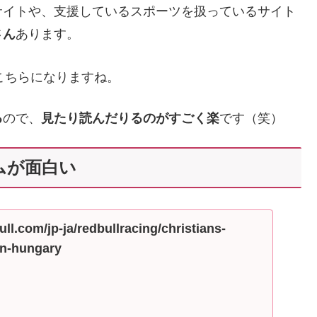
サイトや、支援しているスポーツを扱っているサイト
さん
あります。
こちらになりますね。
る
ので、
見たり読んだりるのがすごく楽
です（笑）
ムが面白い
ll.com/jp-ja/redbullracing/christians-
in-hungary