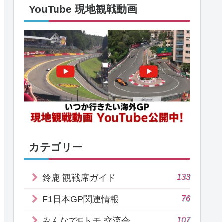
YouTube 現地観戦動画
カテゴリー
133
鈴鹿 観戦席ガイド
76
F1日本GP関連情報
107
みんなでFトモ 交流会