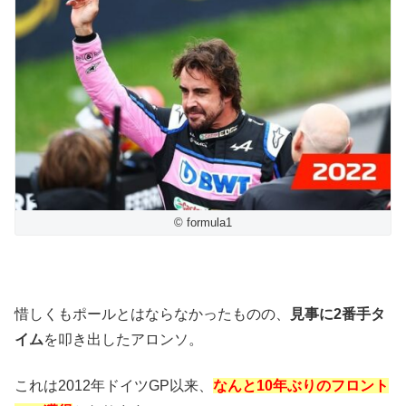
© formula1
惜しくもポールとはならなかったものの、
見事に2番手タ
イム
を叩き出したアロンソ。
これは2012年ドイツGP以来、
なんと10年ぶりのフロント