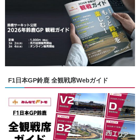
F1日本GP鈴鹿 全観戦席Webガイド