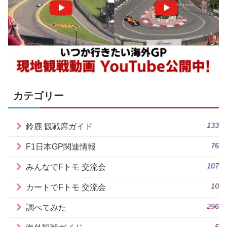
カテゴリー
133
鈴鹿 観戦席ガイド
76
F1日本GP関連情報
107
みんなでFトモ 交流会
10
カートでFトモ 交流会
296
調べてみた
5