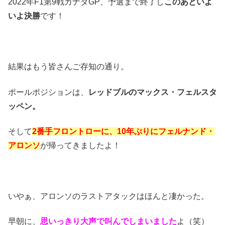
2022年F1第9戦カナダGP、予選まで終了し
このあといよ
いよ決勝
です！
結果はもう皆さんご存知の通り。
ポールポジションは、
レッドブルのマックス・フェルスタ
ッペン。
そして
2番手フロントローに、10年ぶりにフェルナンド・
アロンソ
が帰ってきましたよ！
いやぁ、アロンソのラストアタックはほんと凄かった。
早朝に、
思いっきり大声で叫んでしまいました
よ（笑）