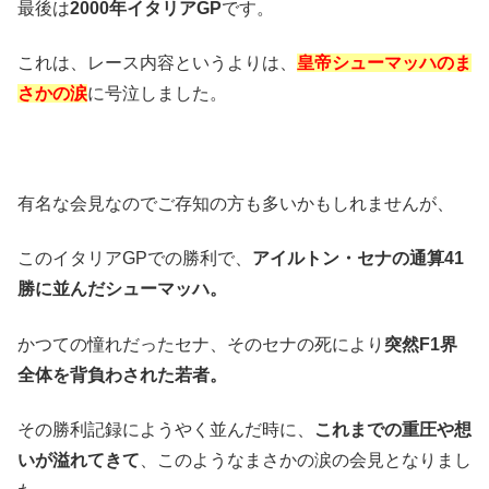
最後は
2000年イタリアGP
です。
これは、レース内容というよりは、
皇帝シューマッハのま
さかの涙
に号泣しました。
有名な会見なのでご存知の方も多いかもしれませんが、
このイタリアGPでの勝利で、
アイルトン・セナの通算41
勝に並んだシューマッハ。
かつての憧れだったセナ、そのセナの死により
突然F1界
全体を背負わされた若者。
その勝利記録にようやく並んだ時に、
これまでの重圧や想
いが溢れてきて
、このようなまさかの涙の会見となりまし