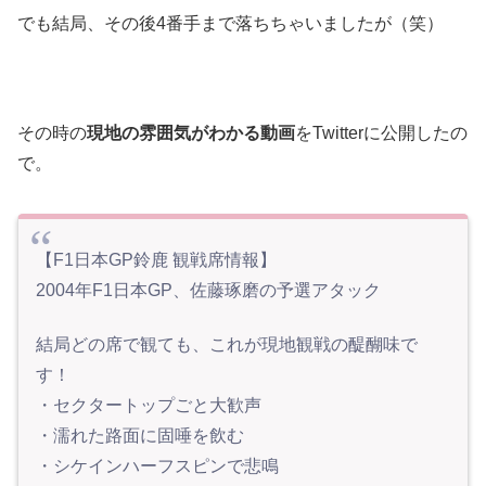
でも結局、その後4番手まで落ちちゃいましたが（笑）
その時の
現地の雰囲気がわかる動画
をTwitterに公開したの
で。
【F1日本GP鈴鹿 観戦席情報】
2004年F1日本GP、佐藤琢磨の予選アタック
結局どの席で観ても、これが現地観戦の醍醐味で
す！
・セクタートップごと大歓声
・濡れた路面に固唾を飲む
・シケインハーフスピンで悲鳴