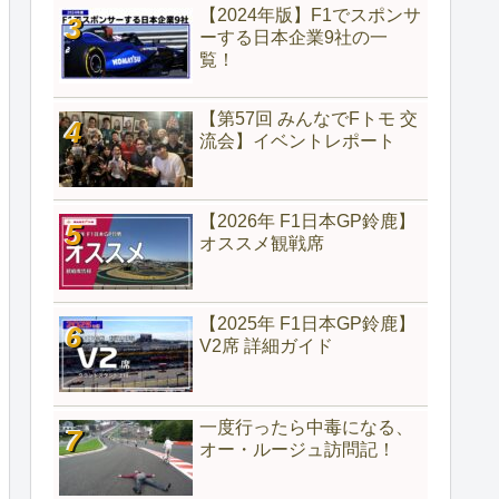
【2024年版】F1でスポンサ
ーする日本企業9社の一
覧！
【第57回 みんなでFトモ 交
流会】イベントレポート
【2026年 F1日本GP鈴鹿】
オススメ観戦席
【2025年 F1日本GP鈴鹿】
V2席 詳細ガイド
一度行ったら中毒になる、
オー・ルージュ訪問記！