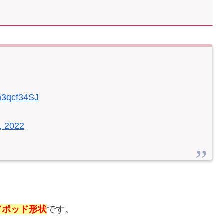
！
ln3qcf34SJ
, 2022
ドポッド形状
です。