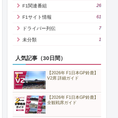
26
F1関連番組
61
F1サイト情報
7
ドライバー列伝
1
未分類
人気記事（30日間）
【2026年 F1日本GP鈴鹿】
V2席 詳細ガイド
【2026年 F1日本GP鈴鹿】
全観戦席ガイド