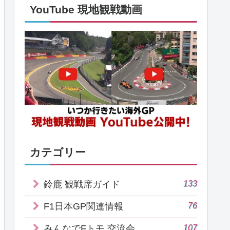
YouTube 現地観戦動画
カテゴリー
133
鈴鹿 観戦席ガイド
76
F1日本GP関連情報
107
みんなでFトモ 交流会