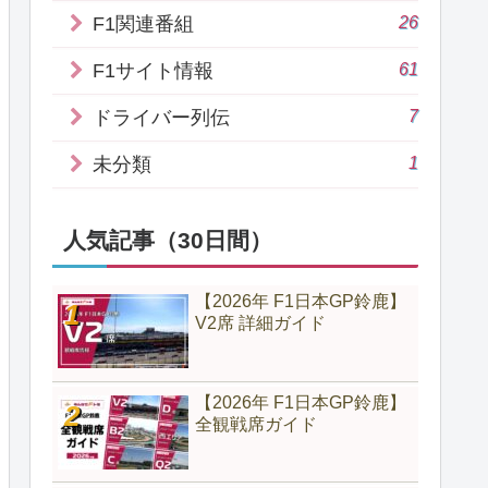
26
F1関連番組
61
F1サイト情報
7
ドライバー列伝
1
未分類
人気記事（30日間）
【2026年 F1日本GP鈴鹿】
V2席 詳細ガイド
【2026年 F1日本GP鈴鹿】
全観戦席ガイド