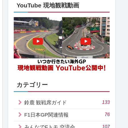
YouTube 現地観戦動画
カテゴリー
133
鈴鹿 観戦席ガイド
76
F1日本GP関連情報
107
みんなでFトモ 交流会