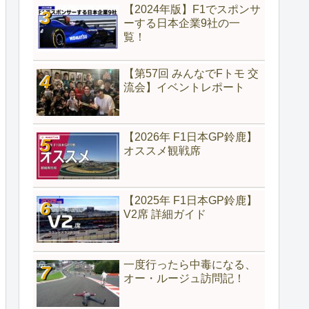
【2024年版】F1でスポンサ
ーする日本企業9社の一
覧！
【第57回 みんなでFトモ 交
流会】イベントレポート
【2026年 F1日本GP鈴鹿】
オススメ観戦席
【2025年 F1日本GP鈴鹿】
V2席 詳細ガイド
一度行ったら中毒になる、
オー・ルージュ訪問記！