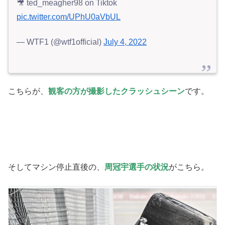
🎥 ted_meagher98 on Tiktok
pic.twitter.com/UPhU0aVbUL
— WTF1 (@wtf1official)
July 4, 2022
こちらが、
観客の方が撮影したクラッシュシーン
です。
そしてマシン停止直後の、
周冠宇選手の状況
がこちら。