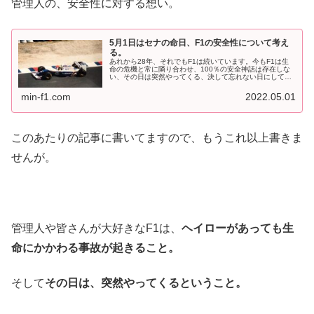
管理人の、安全性に対する想い。
5月1日はセナの命日、F1の安全性について考え
る。
あれから28年、それでもF1は続いています。今もF1は生
命の危機と常に隣り合わせ、100％の安全神話は存在しな
い、その日は突然やってくる、決して忘れない日にしてま
す。＝＝＝本日は5月1日、アイルトン・セナがイモラの事
故で亡くなった日。そして...
min-f1.com
2022.05.01
このあたりの記事に書いてますので、もうこれ以上書きま
せんが。
管理人や皆さんが大好きなF1は、
ヘイローがあっても生
命にかかわる事故が起きること。
そして
その日は、突然やってくるということ。