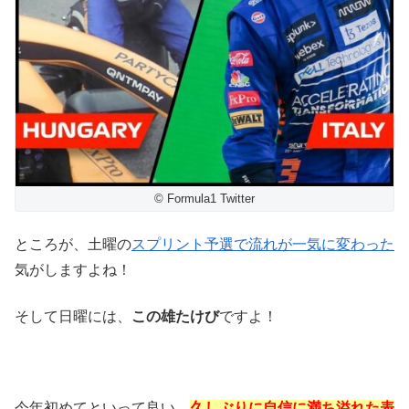
© Formula1 Twitter
ところが、土曜の
スプリント予選で流れが一気に変わった
気がしますよね！
そして日曜には、
この雄たけび
ですよ！
今年初めてといって良い、
久しぶりに自信に満ち溢れた表