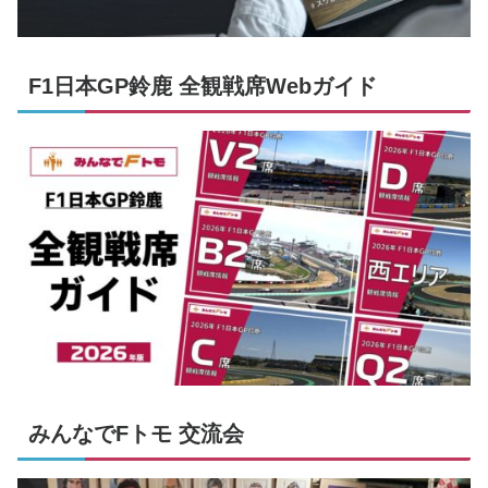
F1日本GP鈴鹿 全観戦席Webガイド
みんなでFトモ 交流会