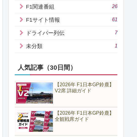
26
F1関連番組
61
F1サイト情報
7
ドライバー列伝
1
未分類
人気記事（30日間）
【2026年 F1日本GP鈴鹿】
V2席 詳細ガイド
【2026年 F1日本GP鈴鹿】
全観戦席ガイド