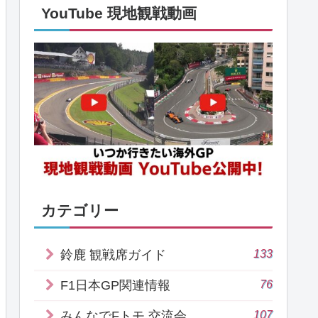
YouTube 現地観戦動画
カテゴリー
133
鈴鹿 観戦席ガイド
76
F1日本GP関連情報
107
みんなでFトモ 交流会