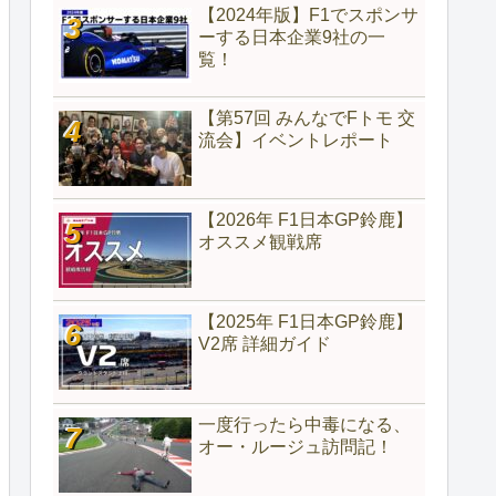
【2024年版】F1でスポンサ
ーする日本企業9社の一
覧！
【第57回 みんなでFトモ 交
流会】イベントレポート
【2026年 F1日本GP鈴鹿】
オススメ観戦席
【2025年 F1日本GP鈴鹿】
V2席 詳細ガイド
一度行ったら中毒になる、
オー・ルージュ訪問記！