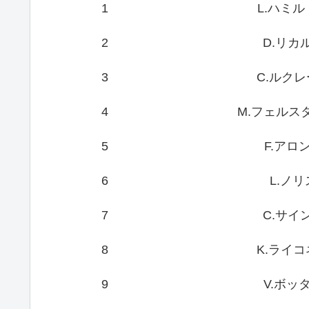
1
L.ハミル
2
D.リカ
3
C.ルク
4
M.フェルス
5
F.アロ
6
L.ノリ
7
C.サイ
8
K.ライ
9
V.ボッ