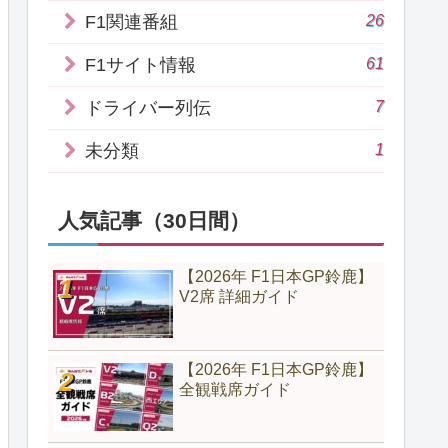
26
F1関連番組
61
F1サイト情報
7
ドライバー列伝
1
未分類
人気記事（30日間）
【2026年 F1日本GP鈴鹿】
V2席 詳細ガイド
【2026年 F1日本GP鈴鹿】
全観戦席ガイド