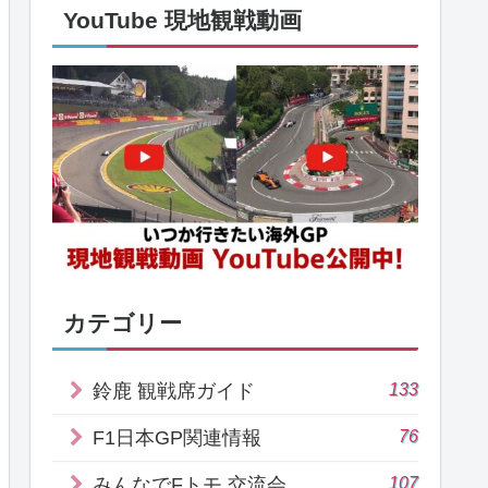
YouTube 現地観戦動画
カテゴリー
133
鈴鹿 観戦席ガイド
76
F1日本GP関連情報
107
みんなでFトモ 交流会