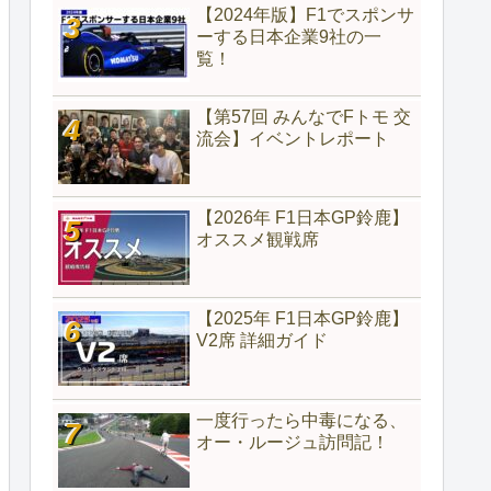
【2024年版】F1でスポンサ
ーする日本企業9社の一
覧！
【第57回 みんなでFトモ 交
流会】イベントレポート
【2026年 F1日本GP鈴鹿】
オススメ観戦席
【2025年 F1日本GP鈴鹿】
V2席 詳細ガイド
一度行ったら中毒になる、
オー・ルージュ訪問記！