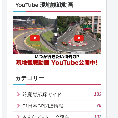
YouTube 現地観戦動画
カテゴリー
133
鈴鹿 観戦席ガイド
76
F1日本GP関連情報
107
みんなでFトモ 交流会