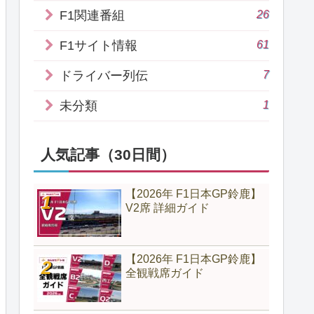
26
F1関連番組
61
F1サイト情報
7
ドライバー列伝
1
未分類
人気記事（30日間）
【2026年 F1日本GP鈴鹿】
V2席 詳細ガイド
【2026年 F1日本GP鈴鹿】
全観戦席ガイド