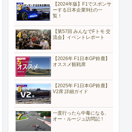
【2024年版】F1でスポンサ
ーする日本企業9社の一
覧！
【第57回 みんなでFトモ 交
流会】イベントレポート
【2026年 F1日本GP鈴鹿】
オススメ観戦席
【2025年 F1日本GP鈴鹿】
V2席 詳細ガイド
一度行ったら中毒になる、
オー・ルージュ訪問記！