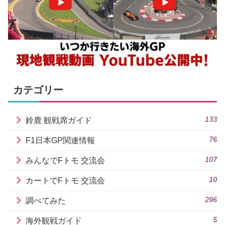
カテゴリー
133
鈴鹿 観戦席ガイド
76
F1日本GP関連情報
107
みんなでFトモ 交流会
10
カートでFトモ 交流会
296
調べてみた
5
海外観戦ガイド