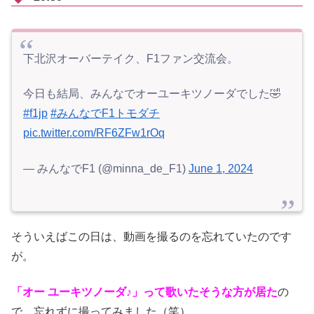
下北沢オーバーテイク、F1ファン交流会。
今日も結局、みんなでオーユーキツノーダでした🤣
#f1jp
#みんなでF1トモダチ
pic.twitter.com/RF6ZFw1rOq
— みんなでF1 (@minna_de_F1)
June 1, 2024
そういえばこの日は、動画を撮るのを忘れていたのです
が。
「オー ユーキツノーダ♪」って歌いたそうな方が居た
の
で、忘れずに撮ってみました（笑）