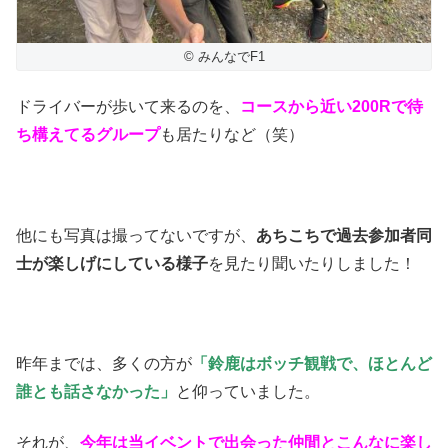
© みんなでF1
ドライバーが歩いて来るのを、
コースから近い200Rで待
ち構えてるグループ
も居たりなど（笑）
他にも写真は撮ってないですが、
あちこちで過去参加者同
士が楽しげにしている様子
を見たり聞いたりしました！
昨年までは、多くの方が
「鈴鹿はボッチ観戦で、ほとんど
誰とも話さなかった」
と仰っていました。
それが、
今年は当イベントで出会った仲間とこんなに楽し