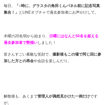
毎日、
「○時に、グラスタの角田くんパネル前に記念写真
集合！」
とLINEオプチャで過去参加者にお声がけして。
木曜の20名弱から始まり、
日曜にはなんと50名を超える
過去参加者で勢揃い
しました！
皆さんすごい素敵な笑顔で、
撮影後もこの場で同じ回に参
加した方との再会
や会話を楽しんだり。
解散後も、あくまで
管理人が偶然見かけた一例だけ
です
が。