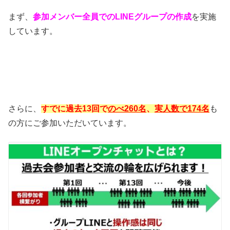
まず、
参加メンバー全員でのLINEグループの作成
を実施
しています。
さらに、
すでに過去13回で
のべ260名
、
実人数で174名
も
の方にご参加いただいています。