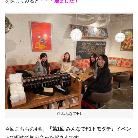
を探してみると・・・
居ました！
© みんなでF1
今回こちらの4名、
『第1回 みんなでF1トモダチ』イベン
トで初めて知り合った皆さん
です。