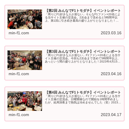
【第2回 みんなでF1トモダチ】イベントレポート
「周りにF1好きな人が居ない」そんなF1ファン×20名によ
る当サイト主催の交流会。2次会まで含めると5時間半以
上、第1回に引き続き最高の盛り上がりとなりました！
2023年3月11日（土）18時から。当サイト主催で『第2回
みんなでF1トモダ...
min-f1.com
2023.03.16
【第3回 みんなでF1トモダチ】イベントレポート
「周りにF1好きな人が居ない」F1ファン×20名による当サ
イト主催の交流会。今回も2次会まで含めて5時間半以上、
あっという間の盛り上がりとなりました！2023年4月15日
（土）18時から。当サイト主催で『第3回 みんなでF1トモ
ダチ』イベン...
min-f1.com
2023.04.16
【第4回 みんなでF1トモダチ】イベントレポート
「周りにF1好きな人が居ない」F1ファン×20名による当サ
イト主催の交流会。日曜開催なので開始を1時間早めまし
たが、結局深夜まで熱気は冷めませんでした（笑）2023年
4月16日（日）17時から。当サイト主催『第4回 みんなで
F1トモダチ』イ...
min-f1.com
2023.04.17