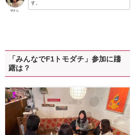
す。
Mさん
「みんなでF1トモダチ」参加に躊
躇は？