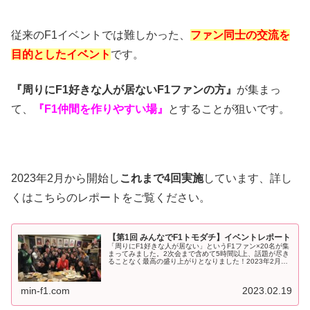
従来のF1イベントでは難しかった、
ファン同士の交流を
目的としたイベント
です。
『周りにF1好きな人が居ないF1ファンの方』
が集まっ
て、
『F1仲間を作りやすい場』
とすることが狙いです。
2023年2月から開始し
これまで4回実施
しています、詳し
くはこちらのレポートをご覧ください。
【第1回 みんなでF1トモダチ】イベントレポート
「周りにF1好きな人が居ない」というF1ファン×20名が集
まってみました。2次会まで含めて5時間以上、話題が尽き
ることなく最高の盛り上がりとなりました！2023年2月18
日（土）18時から。当サイト主催で『第1回 みんなでF1ト
モダチ』イベ...
min-f1.com
2023.02.19