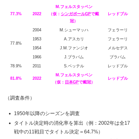
M.フェルスタッペン
77.3%
2022
（仮：
シンガポールGP
で戴
レッドブル
冠）
2004
M.シューマッハ
フェラーリ
1953
A.アスカリ
フェラーリ
77.8%
1954
J.M.ファンジオ
メルセデス
1966
J.ブラバム
ブラバム
78.9%
2011
S.ベッテル
レッドブル
M.フェルスタッペン
81.8%
2022
レッドブル
（仮：
日本GP
で戴冠）
（調査条件）
1950年以降のシーズンを調査
タイトル決定時の消化率を算出（例：2002年は全17
戦中の11戦目でタイトル決定＝64.7%）