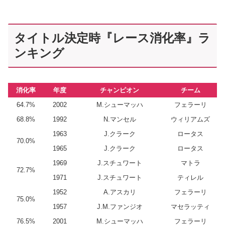
タイトル決定時『レース消化率』ラ
ンキング
消化率
年度
チャンピオン
チーム
64.7%
2002
M.シューマッハ
フェラーリ
68.8%
1992
N.マンセル
ウィリアムズ
1963
J.クラーク
ロータス
70.0%
1965
J.クラーク
ロータス
1969
J.スチュワート
マトラ
72.7%
1971
J.スチュワート
ティレル
1952
A.アスカリ
フェラーリ
75.0%
1957
J.M.ファンジオ
マセラッティ
76.5%
2001
M.シューマッハ
フェラーリ