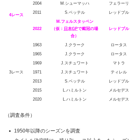
2004
M.シューマッハ
フェラーリ
2011
S.ベッテル
レッドブル
4レース
M.フェルスタッペン
2022
（仮：
日本GP
で戴冠の場
レッドブル
合）
1963
J.クラーク
ロータス
1965
J.クラーク
ロータス
1969
J.スチュワート
マトラ
3レース
1971
J.スチュワート
ティレル
2013
S.ベッテル
レッドブル
2015
L.ハミルトン
メルセデス
2020
L.ハミルトン
メルセデス
（調査条件）
1950年以降のシーズンを調査