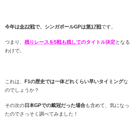
今年は
全22戦
で、シンガポールGPは
第17戦
です。
つまり、
残りレースを5戦も残して
のタイトル決定
となる
わけで。
これは、
F1の歴史では一体どれくらい早いタイミング
な
のでしょうか？
その次の
日本GPでの戴冠だった場合
も含めて、気になっ
たのでさっそく調べてみました！