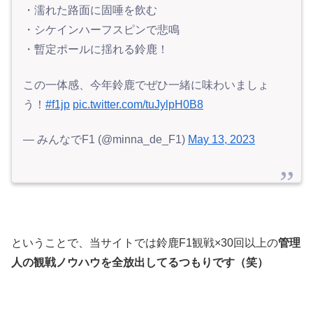
・濡れた路面に固唾を飲む
・シケインハーフスピンで悲鳴
・暫定ポールに揺れる鈴鹿！
この一体感、今年鈴鹿でぜひ一緒に味わいましょ
う！
#f1jp
pic.twitter.com/tuJylpH0B8
— みんなでF1 (@minna_de_F1)
May 13, 2023
ということで、当サイトでは鈴鹿F1観戦×30回以上の
管理
人の観戦ノウハウを全放出してるつもりです（笑）