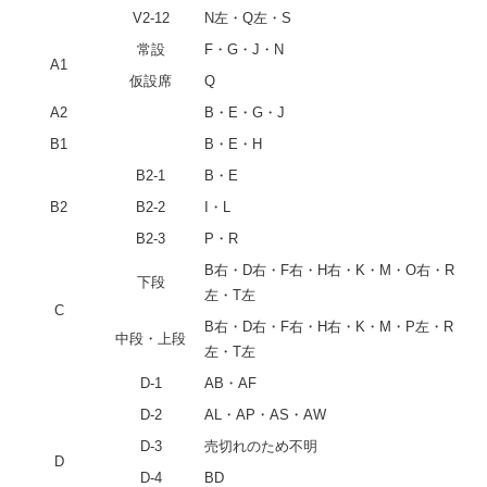
V2-12
N左・Q左・S
常設
F・G・J・N
A1
仮設席
Q
A2
B・E・G・J
B1
B・E・H
B2-1
B・E
B2
B2-2
I・L
B2-3
P・R
B右・D右・F右・H右・K・M・O右・R
下段
左・T左
C
B右・D右・F右・H右・K・M・P左・R
中段・上段
左・T左
D-1
AB・AF
D-2
AL・AP・AS・AW
D-3
売切れのため不明
D
D-4
BD