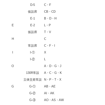
D-5
C・F
仮設席
CB・CD
E-1
B・D・H
E
E-2
L・P
仮設席
T・V
H
C
常設席
C・F・I
I
I-①
X
I-②
L
O
A・D・G・J
130R常設
A・C・G・K
立体交差常設
N・P・T・X
G
G-①
AB・AE
G-②
AI・AK
G-③
AO・AS・AW