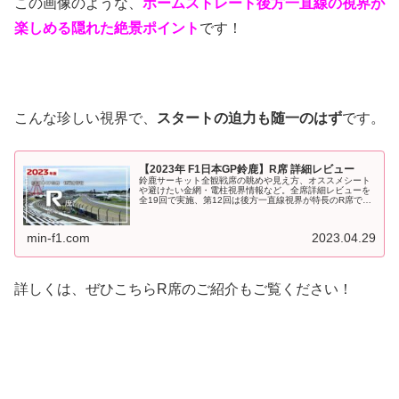
この画像のような、
ホームストレート後方一直線の視界が
楽しめる隠れた絶景ポイント
です！
こんな珍しい視界で、
スタートの迫力も随一のはず
です。
【2023年 F1日本GP鈴鹿】R席 詳細レビュー
鈴鹿サーキット全観戦席の眺めや見え方、オススメシート
や避けたい金網・電柱視界情報など。全席詳細レビューを
全19回で実施、第12回は後方一直線視界が特長のR席で
す！2023年F1日本GP、9月に鈴鹿サーキットで開催され
ます。チケット一般販売開...
min-f1.com
2023.04.29
詳しくは、ぜひこちらR席のご紹介もご覧ください！