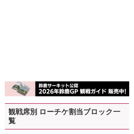
観戦席別 ローチケ割当ブロック一
覧