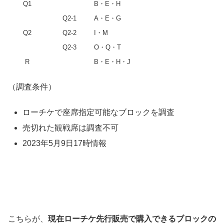
Q1
B・E・H
Q2-1
A・E・G
Q2
Q2-2
I・M
Q2-3
O・Q・T
R
B・E・H・J
（調査条件）
ローチケで座席指定可能なブロックを調査
売切れた観戦席は調査不可
2023年5月9日17時情報
こちらが、
現在ローチケ先行販売で購入できるブロックの