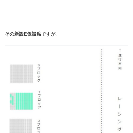
その新設E仮設席
ですが。