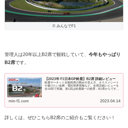
© みんなでF1
管理人は20年以上B2席で観戦していて、
今年もやっぱり
B2席
です。
【2023年 F1日本GP鈴鹿】B2席 詳細レビュー
鈴鹿サーキット全観戦席の眺めや見え方、オススメシート
や避けたい金網・電柱視界情報など。全席詳細レビューを
全19回で実施、第1回は鈴鹿随一の絶景：B2席からです！
2023年F1日本GP、9月に鈴鹿サーキットで開催されま
す。チケット一般販売開始...
min-f1.com
2023.04.14
詳しくは、ぜひこちらB2席のご紹介もご覧ください！