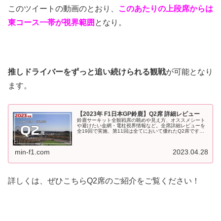
このツイートの動画のとおり、
このあたりの上段席からは
東コース一帯が視界範囲
となり。
推しドライバーをずっと追い続けられる観戦
が可能となり
ます。
【2023年 F1日本GP鈴鹿】Q2席 詳細レビュー
鈴鹿サーキット全観戦席の眺めや見え方、オススメシート
や避けたい金網・電柱視界情報など。全席詳細レビューを
全19回で実施、第11回は全てにおいて優れたQ2席です！
2023年F1日本GP、9月に鈴鹿サーキットで開催されま
す。チケット一般販売開始...
min-f1.com
2023.04.28
詳しくは、ぜひこちらQ2席のご紹介をご覧ください！