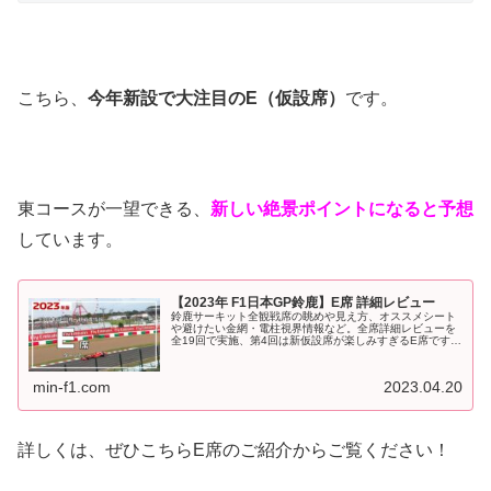
こちら、
今年新設で大注目のE（仮設席）
です。
東コースが一望できる、
新しい絶景ポイントになると予想
しています。
【2023年 F1日本GP鈴鹿】E席 詳細レビュー
鈴鹿サーキット全観戦席の眺めや見え方、オススメシート
や避けたい金網・電柱視界情報など。全席詳細レビューを
全19回で実施、第4回は新仮設席が楽しみすぎるE席です！
2023年F1日本GP、9月に鈴鹿サーキットで開催されま
す。チケット一般販売開始...
min-f1.com
2023.04.20
詳しくは、ぜひこちらE席のご紹介からご覧ください！