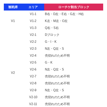
観戦席
エリア
ローチケ割当ブロック
V1-1
B右・D左・E右・G左・H右
V1
V1-2
K左・M左・O左
V1-3
Q右・S右
V2-1
Dブロック
V2-2
G・I・K
V2-3
N左・Q左・S
V2-4
売切れのため不明
V2-5
G・K
V2-6
N左・Q左・S
V2
V2-7
売切れのため不明
V2-8
売切れのため不明
V2-9
N左・Q左・S
V2-10
売切れのため不明
V2-11
売切れのため不明