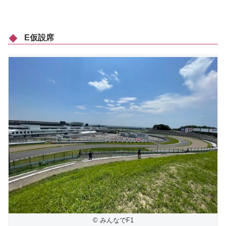
E仮設席
© みんなでF1