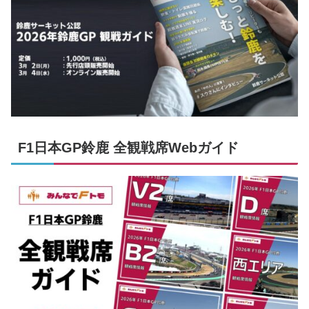
F1日本GP鈴鹿 全観戦席Webガイド