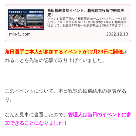
角田裕毅参加イベント、相模原市役所で開催決
定！
ファンも観覧可能な「相模原市ホームタウンアスリート認
定式」に角田選手が登場！12月29日(木)14時から相模原市
役所にて。観覧席135名への参加申込は19日17時まで！先
ほど角田裕毅選手の地元、相模原市から。こんな素晴らし
いイベント開催が発...
min-f1.com
2022.12.13
角田選手ご本人が参加するイベントが12月29日に開催
さ
れることを先週の記事で取り上げていました。
このイベントについて、本日観覧の抽選結果の発表があ
り。
なんと見事に当選したので、
管理人は当日のイベントに参
加できることになりました！