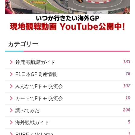
カテゴリー
133
鈴鹿 観戦席ガイド
76
F1日本GP関連情報
107
みんなでFトモ 交流会
10
カートでFトモ 交流会
296
調べてみた
5
海外観戦ガイド
1
PURE × McLaren