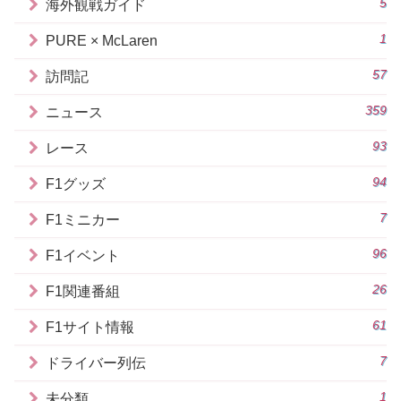
5
海外観戦ガイド
1
PURE × McLaren
57
訪問記
359
ニュース
93
レース
94
F1グッズ
7
F1ミニカー
96
F1イベント
26
F1関連番組
61
F1サイト情報
7
ドライバー列伝
1
未分類