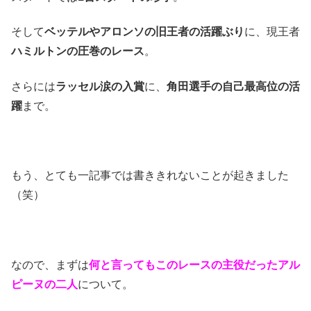
そして
ベッテルやアロンソの旧王者の活躍ぶり
に、現王者
ハミルトンの圧巻のレース
。
さらには
ラッセル涙の入賞
に、
角田選手の自己最高位の活
躍
まで。
もう、とても一記事では書ききれないことが起きました
（笑）
なので、まずは
何と言ってもこのレースの主役だったアル
ピーヌの二人
について。