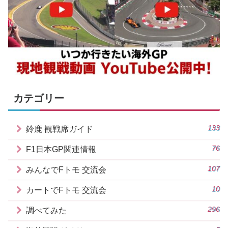
カテゴリー
133
鈴鹿 観戦席ガイド
76
F1日本GP関連情報
107
みんなでFトモ 交流会
10
カートでFトモ 交流会
296
調べてみた