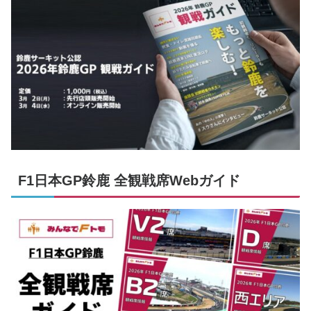
F1日本GP鈴鹿 全観戦席Webガイド