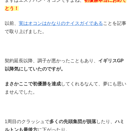
まずはエステバン・オコンですよね、
初優勝本当におめで
とう！
以前、
実はオコンはかなりのナイスガイである
ことを記事
で取り上げました。
契約延長以降、調子が悪かったこともあり、
イギリスGP
以降気にしていたのですが。
まさかここで初優勝を達成
してくれるなんて、夢にも思い
ませんでした。
1周目のクラッシュで
多くの先頭集団が脱落
したり、
ハミ
ルトンも最後方
に下がったり。