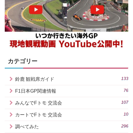
カテゴリー
133
鈴鹿 観戦席ガイド
76
F1日本GP関連情報
107
みんなでFトモ 交流会
10
カートでFトモ 交流会
296
調べてみた