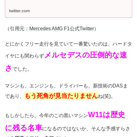
twitter.com
（引用元：Mercedes AMG F1公式Twitter）
とにかくフリー走行を見ていて一番驚いたのは、ハードタ
メルセデスの圧倒的な速
イヤにも関わらず
さ
でした。
マシンも、エンジンも、ドライバーも、新技術のDASま
もう死角が見当たりません
であり、
ね(笑)。
W11は歴史
もしかしたら、今年のこの黒いマシン
に残る名車
になるのではないか、そんな予感すらさ