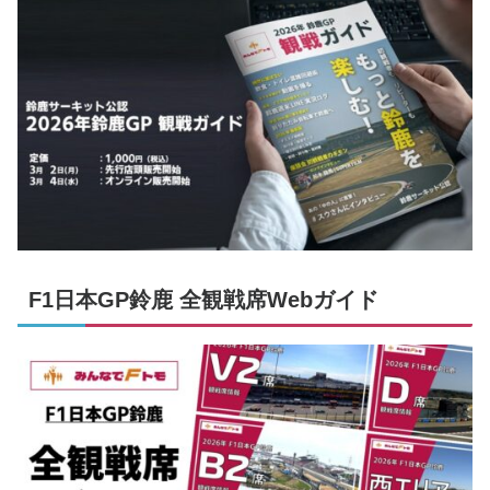
F1日本GP鈴鹿 全観戦席Webガイド