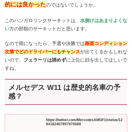
的には良かった
のではないでしょうか。
このハンガロリンクサーキットは、
水捌けはあまりよくな
い
方の部類のサーキットだと思います。
なので雨になったら、予選や決勝では
路面コンディション
次第でどのドライバーにもチャンス
が出てくるかもしれな
いので、
フェラーリは諦めず
に上位に顔を出してほしいで
すね。
メルセデス W11 は歴史的名車の予
感？
https://twitter.com/MercedesAMGF1/status/12
84182467897970688