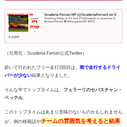
Scuderia Ferrari HP (@ScuderiaFerrari) on X
Finishing Friday in P1 and P10Onwards to tomorrow 💪
#essereFerrari 🔴 #HungarianGP #FP2
x.com
（引用元：Scuderia Ferrari公式Twitter）
続いて行われたフリー走行2回目は、
雨で走行するドライ
バーが少ない
結果となりました。
そんな中でトップタイムは、
フェラーリのセバスチャン・
ベッテル
。
このトップタイムはあまり意味のないものかもしれません
チームの雰囲気を考えると結果
が、例の移籍話や