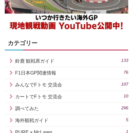
カテゴリー
133
鈴鹿 観戦席ガイド
76
F1日本GP関連情報
107
みんなでFトモ 交流会
10
カートでFトモ 交流会
296
調べてみた
5
海外観戦ガイド
1
PURE × McLaren