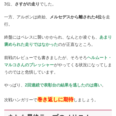
3位、
さすがの走り
でした。
一方、アルボンは終始、
メルセデスから離された4位
を走
行。
終盤にはペレスに襲いかかられ、なんとか凌ぐも、
あまり
褒められた走りではなかった
のが正直なところ。
前戦のレビューでも書きましたが、そろそろ
ヘルムート・
マルコさんのプレッシャー
がやってくる状況になってしま
うのではと危惧しています。
やっぱり、
2回連続で表彰台の結果を逃したのは痛い
。
巻き返しに期待
次戦ハンガリーで
しましょう。