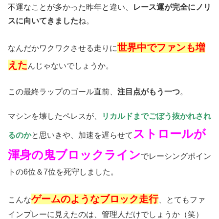
不運なことが多かった昨年と違い、
レース運が完全にノリ
スに向いてきました
ね。
世界中でファンも増
なんだかワクワクさせる走りに
えた
んじゃないでしょうか。
この最終ラップのゴール直前、
注目点がもう一つ
。
マシンを壊したペレスが、
リカルドまでごぼう抜かれされ
ストロールが
るのか
と思いきや、加速を遅らせて
渾身の鬼ブロックライン
でレーシングポイン
トの6位＆7位を死守しました。
ゲームのようなブロック走行
こんな
、とてもファ
インプレーに見えたのは、管理人だけでしょうか（笑）