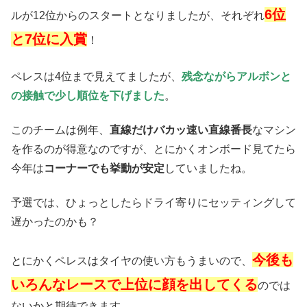
6位
ルが12位からのスタートとなりましたが、それぞれ
と7位に入賞
！
ペレスは4位まで見えてましたが、
残念ながらアルボンと
の接触で少し順位を下げました
。
このチームは例年、
直線だけバカッ速い直線番長
なマシン
を作るのが得意なのですが、とにかくオンボード見てたら
今年は
コーナーでも挙動が安定
していましたね。
予選では、ひょっとしたらドライ寄りにセッティングして
遅かったのかも？
今後も
とにかくペレスはタイヤの使い方もうまいので、
いろんなレースで上位に顔を出してくる
のでは
ないかと期待できます。