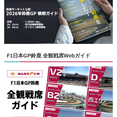
F1日本GP鈴鹿 全観戦席Webガイド