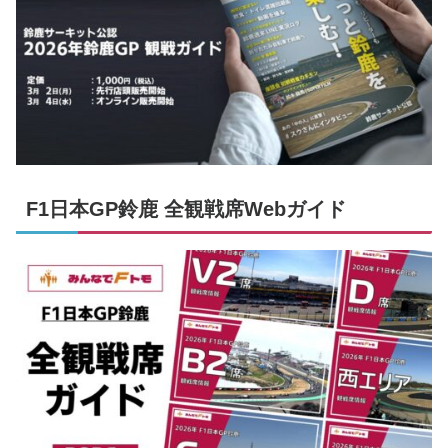
F1日本GP鈴鹿 全観戦席Webガイド