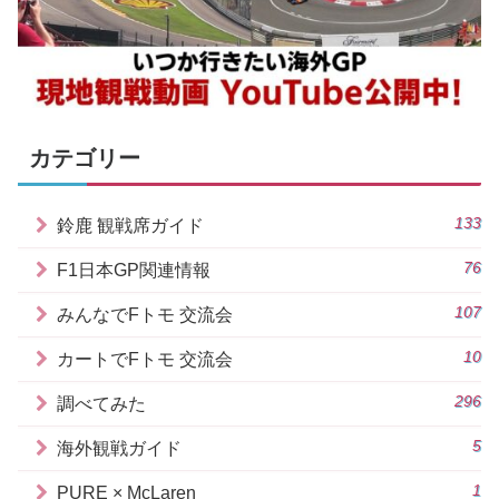
カテゴリー
133
鈴鹿 観戦席ガイド
76
F1日本GP関連情報
107
みんなでFトモ 交流会
10
カートでFトモ 交流会
296
調べてみた
5
海外観戦ガイド
1
PURE × McLaren