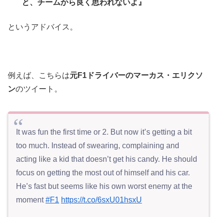
と、チームから良く思われないよ』
というアドバイス。
例えば、こちらは
元F1ドライバーのマーカス・エリクソ
ン
のツイート。
It was fun the first time or 2. But now it’s getting a bit
too much. Instead of swearing, complaining and
acting like a kid that doesn’t get his candy. He should
focus on getting the most out of himself and his car.
He’s fast but seems like his own worst enemy at the
moment
#F1
https://t.co/6sxU01hsxU