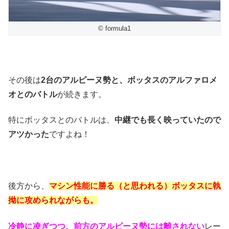
© formula1
その後は
2台のアルピーヌ勢と、ボッタスのアルファロメ
オとのバトル
が続きます。
特にボッタスとのバトルは、
中継でも長く映っていたので
アツかった
ですよね！
後方から、
マシン性能に勝る（と思われる）ボッタスに執
拗に攻められながらも。
冷静に凌ぎつつ、前方のアルピーヌ勢には離されない
レー