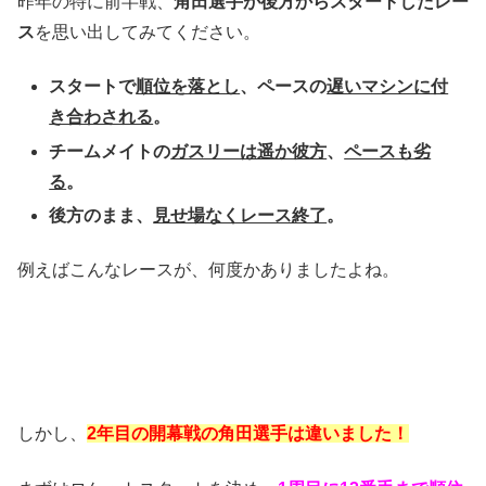
昨年の特に前半戦、
角田選手が後方からスタートしたレー
ス
を思い出してみてください。
スタートで
順位を落とし
、ペースの
遅いマシンに付
き合わされる
。
チームメイトの
ガスリーは遥か彼方
、
ペースも劣
る
。
後方のまま、
見せ場なくレース終了
。
例えばこんなレースが、何度かありましたよね。
しかし、
2年目の開幕戦の角田選手は違いました！