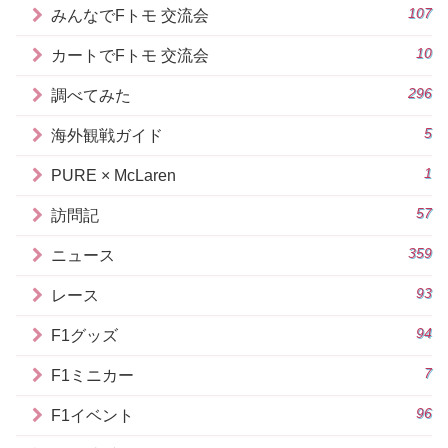
107
みんなでFトモ 交流会
10
カートでFトモ 交流会
296
調べてみた
5
海外観戦ガイド
1
PURE × McLaren
57
訪問記
359
ニュース
93
レース
94
F1グッズ
7
F1ミニカー
96
F1イベント