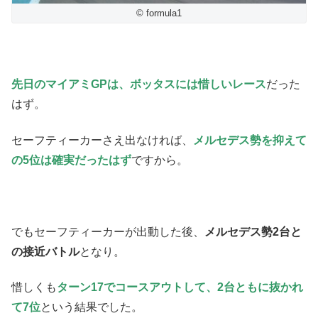
© formula1
先日のマイアミGPは、ボッタスには惜しいレース
だった
はず。
セーフティーカーさえ出なければ、
メルセデス勢を抑えて
の5位は確実だったはず
ですから。
でもセーフティーカーが出動した後、
メルセデス勢2台と
の接近バトル
となり。
惜しくも
ターン17でコースアウトして、2台ともに抜かれ
て7位
という結果でした。