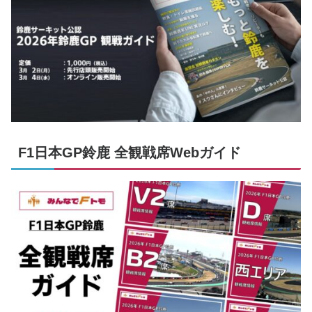
F1日本GP鈴鹿 全観戦席Webガイド