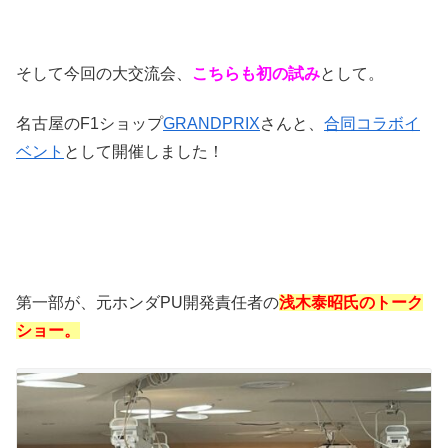
そして今回の大交流会、
こちらも初の試み
として。
名古屋のF1ショップ
GRANDPRIX
さんと、
合同コラボイ
ベント
として開催しました！
第一部が、元ホンダPU開発責任者の
浅木泰昭氏のトーク
ショー。