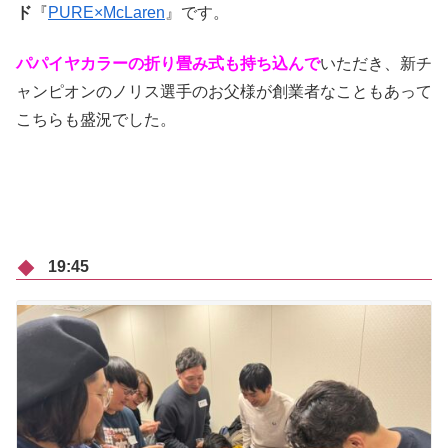
ド
『
PURE×McLaren
』です。
パパイヤカラーの折り畳み式も持ち込んで
いただき、新チ
ャンピオンのノリス選手のお父様が創業者なこともあって
こちらも盛況でした。
19:45