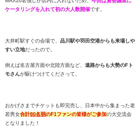
MAX20名強しか店内に入れないため、
今回は貸会議室に
ケータリングを入れて初の大人数開催
です。
大井町駅すぐの会場で、
品川駅や羽田空港からも来場しや
すい立地
だったので。
例えば名古屋方面や北陸方面など、
遠路からも大勢のFト
モさん
が駆けつけてくださって。
おかげさまでチケットも即完売し、日本中から集まった老
若男女
合計
80名弱
のF1ファンの皆様がご参加
の大交流会
となりました！