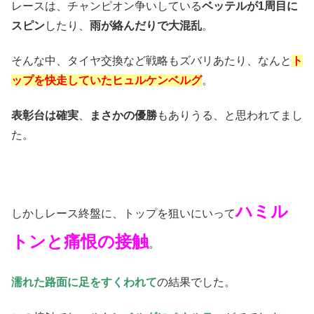
レースは、チャンピオン争いしている
ベッテルが1周目に
スピン
したり、
雨が絡んだりで大混乱
。
そんな中、タイヤ交換など戦略もズバリあたり、なんと
ト
ップを快走していたヒュルケンベルグ
。
表彰台は確実
、
まさかの優勝
もありうる、と思われてまし
た。
ハミル
しかしレース終盤に、トップを狙いにいって
トンと痛恨の接触
。
濡れた路面に足をすくわれて
の結果でした。