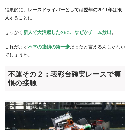
結果的に、
レースドライバーとしては翌年の2011年は浪
人
することに。
せっかく
新人で大活躍したのに、なぜかチーム放出
。
これがまず
不幸の連鎖の第一歩
だったと言えるんじゃない
でしょうか。
不運その２：表彰台確実レースで痛
恨の接触