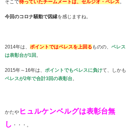
そこで
待っていたチームメートは、セルジオ・ペレス
。
今回のコロナ騒動で因縁
を感じますね。
2014年は、
ポイントではペレスを上回る
ものの、
ペレス
は表彰台が1回
。
2015年～16年は、
ポイントでもペレスに負け
て、しかも
ペレスが2年で合計3回の表彰台
。
ヒュルケンベルグは表彰台無
かたや
し
・・・。