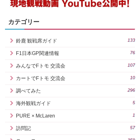
カテゴリー
133
鈴鹿 観戦席ガイド
76
F1日本GP関連情報
107
みんなでFトモ 交流会
10
カートでFトモ 交流会
296
調べてみた
5
海外観戦ガイド
1
PURE × McLaren
57
訪問記
359