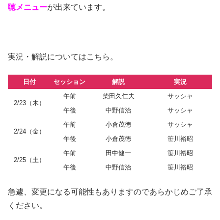
聴メニュー
が出来ています。
実況・解説についてはこちら。
日付
セッション
解説
実況
午前
柴田久仁夫
サッシャ
2/23（木）
午後
中野信治
サッシャ
午前
小倉茂徳
サッシャ
2/24（金）
午後
小倉茂徳
笹川裕昭
午前
田中健一
笹川裕昭
2/25（土）
午後
中野信治
笹川裕昭
急遽、変更になる可能性もありますのであらかじめご了承
ください。