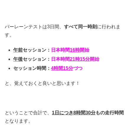
バーレーンテストは3日間、
すべて同一時刻
に行われま
す。
午前
セッション：
日本時間
16時
開始
午後
セッション：
日本時間
21時15分
開始
セッション時間：
4時間15分
づつ
と、覚えておくと良いと思います！
ということで合計で、
1日につき8時間30分
もの走行時間
となります。