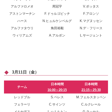
アルファロメオ
周冠宇
V.ボッタス
アストンマーチン
F.ドゥルゴビッチ
F.アロンソ
ハース
N.ヒュルケンベルグ
K.マグヌッセン
アルファタウリ
角田裕毅
N.デ・フリース
ウィリアムズ
A.アルボン
L.サージェント
3月11日（金）
日本時間
日本時間
チーム
16:00～20:15
21:15～25:30
レッドブル
S.ペレス
M.フェルスタッペン
フェラーリ
C.サインツ
C.ルクレール
メルセデス
L.ハミルトン
G.ラッセル