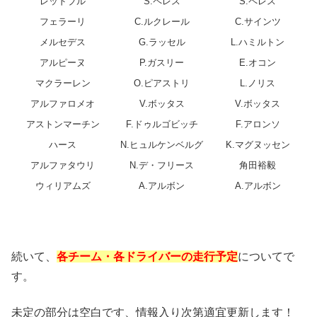
レッドブル
S.ペレス
S.ペレス
フェラーリ
C.ルクレール
C.サインツ
メルセデス
G.ラッセル
L.ハミルトン
アルピーヌ
P.ガスリー
E.オコン
マクラーレン
O.ピアストリ
L.ノリス
アルファロメオ
V.ボッタス
V.ボッタス
アストンマーチン
F.ドゥルゴビッチ
F.アロンソ
ハース
N.ヒュルケンベルグ
K.マグヌッセン
アルファタウリ
N.デ・フリース
角田裕毅
ウィリアムズ
A.アルボン
A.アルボン
続いて、
各チーム・各ドライバーの走行予定
についてで
す。
未定の部分は空白です、情報入り次第適宜更新します！