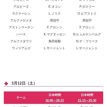
アルピーヌ
E.オコン
P.ガスリー
マクラーレン
L.ノリス
O.ピアストリ
アルファロメオ
周冠宇
周冠宇
アストンマーチン
F.アロンソ
F.アロンソ
ハース
K.マグヌッセン
N.ヒュルケンベルグ
アルファタウリ
角田裕毅
N.デ・フリース
ウィリアムズ
L.サージェント
L.サージェント
3月12日（土）
日本時間
日本時間
チーム
16:00～20:15
21:15～25:30