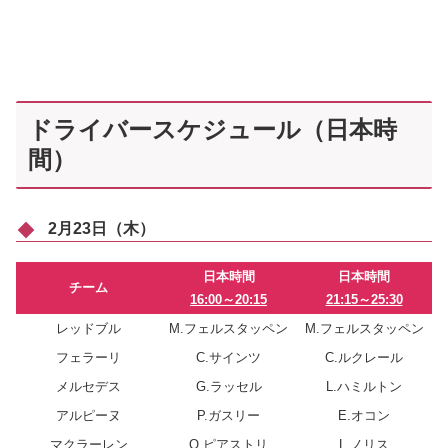
ドライバースケジュール（日本時
間）
2月23日（木）
日本時間
日本時間
チーム
16:00～20:15
21:15～25:30
レッドブル
M.フェルスタッペン
M.フェルスタッペン
フェラーリ
C.サインツ
C.ルクレール
メルセデス
G.ラッセル
L.ハミルトン
アルピーヌ
P.ガスリー
E.オコン
マクラーレン
O.ピアストリ
L.ノリス