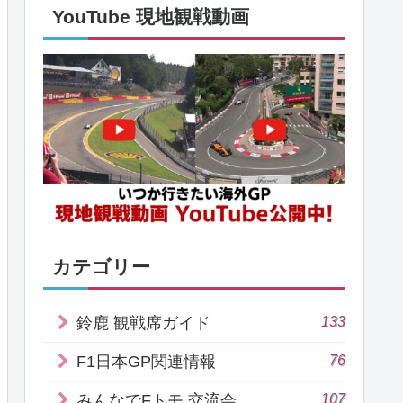
YouTube 現地観戦動画
カテゴリー
133
鈴鹿 観戦席ガイド
76
F1日本GP関連情報
107
みんなでFトモ 交流会