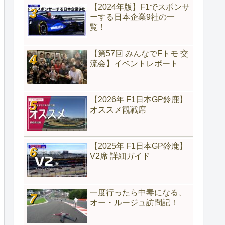
【2024年版】F1でスポンサ
ーする日本企業9社の一
覧！
【第57回 みんなでFトモ 交
流会】イベントレポート
【2026年 F1日本GP鈴鹿】
オススメ観戦席
【2025年 F1日本GP鈴鹿】
V2席 詳細ガイド
一度行ったら中毒になる、
オー・ルージュ訪問記！