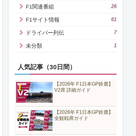
26
F1関連番組
61
F1サイト情報
7
ドライバー列伝
1
未分類
人気記事（30日間）
【2026年 F1日本GP鈴鹿】
V2席 詳細ガイド
【2026年 F1日本GP鈴鹿】
全観戦席ガイド