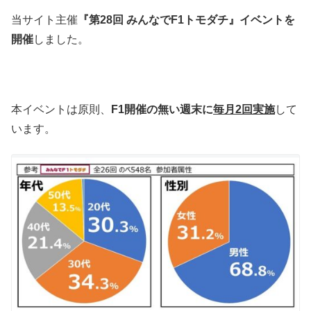
当サイト主催
『第28回 みんなでF1トモダチ』イベントを
開催
しました。
本イベントは原則、
F1開催の無い週末に
毎月2回実施
して
います。