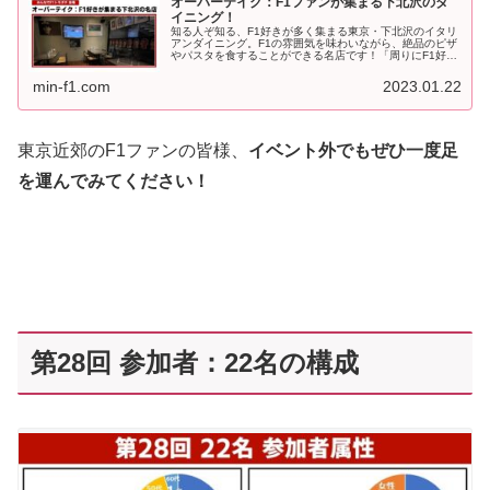
オーバーテイク：F1ファンが集まる下北沢のダ
イニング！
知る人ぞ知る、F1好きが多く集まる東京・下北沢のイタリ
アンダイニング。F1の雰囲気を味わいながら、絶品のピザ
やパスタを食することができる名店です！「周りにF1好き
な人が居ない」というF1ファンのお悩みを解消すべく。昨
日、『みんなでF1トモダ...
min-f1.com
2023.01.22
東京近郊のF1ファンの皆様、
イベント外でもぜひ一度足
を運んでみてください！
第28回 参加者：22名の構成