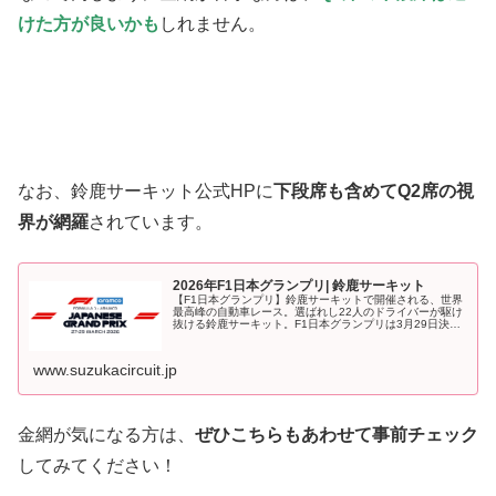
けた方が良いかも
しれません。
なお、鈴鹿サーキット公式HPに
下段席も含めてQ2席の視
界が網羅
されています。
2026年F1日本グランプリ| 鈴鹿サーキット
【F1日本グランプリ】鈴鹿サーキットで開催される、世界
最高峰の自動車レース。選ばれし22人のドライバーが駆け
抜ける鈴鹿サーキット。F1日本グランプリは3月29日決
勝。
www.suzukacircuit.jp
金網が気になる方は、
ぜひこちらもあわせて事前チェック
してみてください！