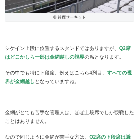
© 鈴鹿サーキット
シケイン上段に位置するスタンドではありますが、
Q2席
は
どこかしら一部は金網越しの視界
の席となります。
その中でも特に下段席、例えばこちら4列目、
すべての視
界が金網越し
となっていますね。
金網がとても苦手な管理人は、ほぼ上段席でしか観戦した
ことはありません。
なので同じように金網が苦手な方は、
Q2席の下段席は避