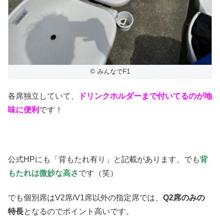
© みんなでF1
各席独立していて、
ドリンクホルダーまで付いてるのが地
味に便利
です！
公式HPにも「背もたれ有り」と記載があります、でも
背
もたれは微妙な高さ
です（笑）
でも個別席はV2席/V1席以外の指定席では、
Q2席のみの
特長
となるのでポイント高いです。