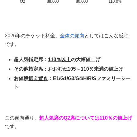
Q2
88,000
80,000
110.0%
2026年のチケット料金、
全体の傾向
としてはこんな感じ
です。
超人気指定席：
110％以上
の大幅値上げ
その他指定席：おおむね
105～110％未満
の値上げ
お値段
据え置き
：E1/G1/G3/G4/H/R/Sファミリーシー
ト
この傾向通り、
超人気席のQ2席については110％の値上げ
です。