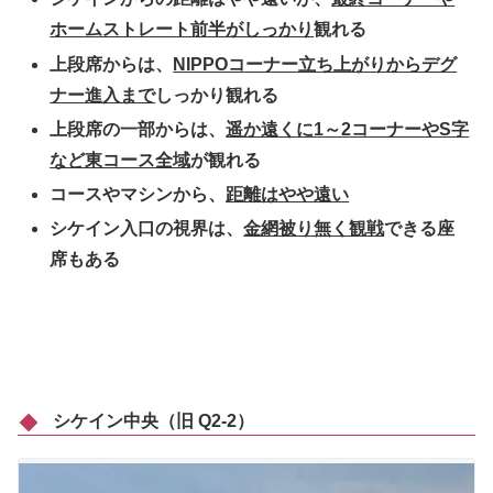
ホームストレート前半がしっかり
観れる
上段席からは、
NIPPOコーナー立ち上がりからデグ
ナー進入まで
しっかり観れる
上段席の一部からは、
遥か遠くに1～2コーナーやS字
など東コース全域
が観れる
コースやマシンから、
距離はやや遠い
シケイン入口の視界は、
金網被り無く観戦
できる座
席もある
シケイン中央（旧 Q2-2）