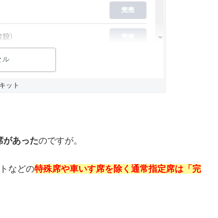
ーキット
席があった
のですが。
ートなどの
特殊席や車いす席を除く通常指定席は「完