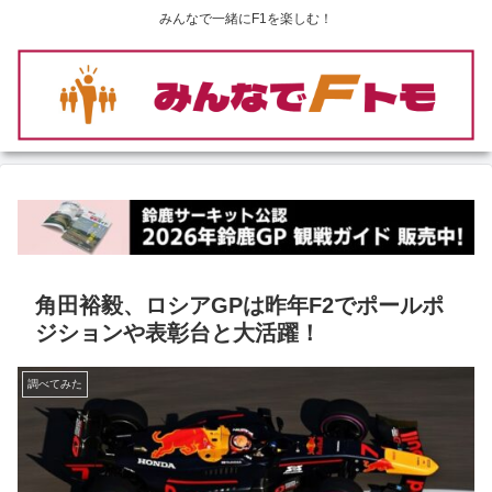
みんなで一緒にF1を楽しむ！
角田裕毅、ロシアGPは昨年F2でポールポ
ジションや表彰台と大活躍！
調べてみた