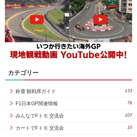
カテゴリー
133
鈴鹿 観戦席ガイド
76
F1日本GP関連情報
107
みんなでFトモ 交流会
10
カートでFトモ 交流会