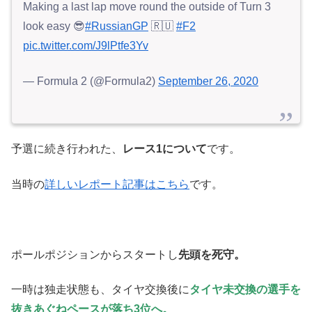
Making a last lap move round the outside of Turn 3
look easy 😎
#RussianGP
🇷🇺
#F2
pic.twitter.com/J9lPtfe3Yv
— Formula 2 (@Formula2)
September 26, 2020
予選に続き行われた、
レース1について
です。
当時の
詳しいレポート記事はこちら
です。
ポールポジションからスタートし
先頭を死守。
一時は独走状態も、タイヤ交換後に
タイヤ未交換の選手を
抜きあぐねペースが落ち3位へ。