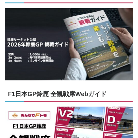
F1日本GP鈴鹿 全観戦席Webガイド