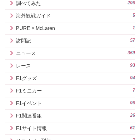
296
調べてみた
5
海外観戦ガイド
1
PURE × McLaren
57
訪問記
359
ニュース
93
レース
94
F1グッズ
7
F1ミニカー
96
F1イベント
26
F1関連番組
61
F1サイト情報
7